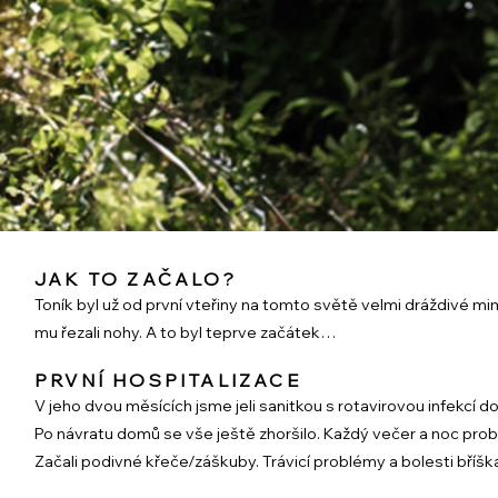
JAK TO ZAČALO?
Toník byl už od první vteřiny na tomto světě velmi dráždivé mimi
mu řezali nohy. A to byl teprve začátek…
PRVNÍ HOSPITALIZACE
V jeho dvou měsících jsme jeli sanitkou s rotavirovou infekcí d
Po návratu domů se vše ještě zhoršilo. Každý večer a noc probí
Začali podivné křeče/záškuby. Trávicí problémy a bolesti bříška