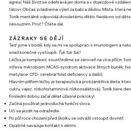
agresí. Náš život se odehrává jen doma a v dojezdové vzdálenos
tátovi. Občas zvládneme výlet za babi a dědou. Místa, která n
Toník mentálně odpovídá dvouletému dítěti. Nedávno od dětské
nesouzním. Proč? Čtěte dál.
​ZÁZRAKY SE DĚJÍ
Teď jsme v bodě, kdy se mi ve spolupráci s imunologem a natu
snad konečně vystoupili.
Ťuk ťuk ťuk!
Léčba je komplexní, soustředíme se zároveň na více příčin T
střeva, mikrobiom, MCAS-syndrom aktivace žírných buněk, hist
metylace, CFD- cerebral folat deficiency a další).
Hlavním pilířem léčby je terapeutická protizánětlivá dieta, kt
cukru, vajec, nízkohistaminová, nízkooxalátová). Toník bere de
Poslední dobou začal dělat úžasné pokroky!
Začíná používat jednoduchá funkční slova.
Učí se jezdit na odrážedle.
Po půl roce chození před školku se odvážil vstoupit dovnitř.
Opatrně navazuje kontakt s dětmi.