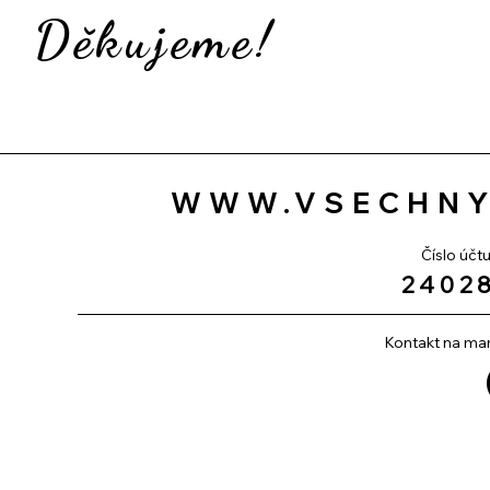
Děkujeme!
WWW.VSECHNY
Číslo účt
2402
Kontakt na m