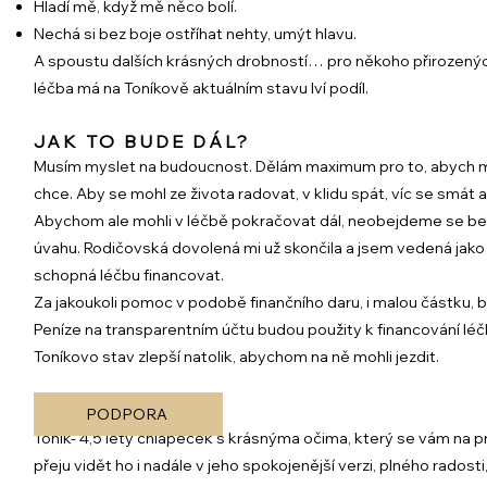
Hladí mě, když mě něco bolí.
Nechá si bez boje ostříhat nehty, umýt hlavu.
A spoustu dalších krásných drobností… pro někoho přirozených a
léčba má na Toníkově aktuálním stavu lví podíl.
JAK TO BUDE DÁL?
Musím myslet na budoucnost. Dělám maximum pro to, abych mu 
chce. Aby se mohl ze života radovat, v klidu spát, víc se smát a 
Abychom ale mohli v léčbě pokračovat dál, neobejdeme se bez
úvahu. Rodičovská dovolená mi už skončila a jsem vedená jako 
schopná léčbu financovat.
Za jakoukoli pomoc v podobě finančního daru, i malou částku,
Peníze na transparentním účtu budou použity k financování léč
Toníkovo stav zlepší natolik, abychom na ně mohli jezdit.
PODPORA
Toník- 4,5 letý chlapeček s krásnýma očima, který se vám na p
přeju vidět ho i nadále v jeho spokojenější verzi, plného rados