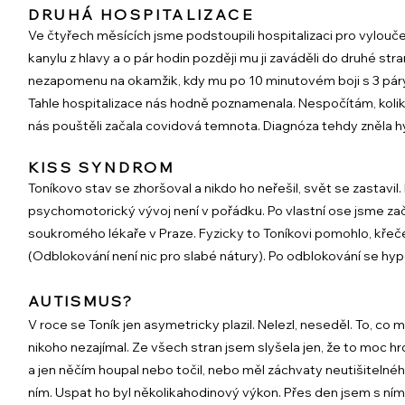
DRUHÁ HOSPITALIZACE
Ve čtyřech měsících jsme podstoupili hospitalizaci pro vylouč
kanylu z hlavy a o pár hodin později mu ji zaváděli do druhé stra
nezapomenu na okamžik, kdy mu po 10 minutovém boji s 3 páry d
Tahle hospitalizace nás hodně poznamenala. Nespočítám, kolikrát
nás pouštěli začala covidová temnota. Diagnóza tehdy zněla h
KISS SYNDROM
Toníkovo stav se zhoršoval a nikdo ho neřešil, svět se zastavil. 
psychomotorický vývoj není v pořádku. Po vlastní ose jsme zač
soukromého lékaře v Praze. Fyzicky to Toníkovi pomohlo, křeč
(Odblokování není nic pro slabé nátury). Po odblokování se hyp
AUTISMUS?
V roce se Toník jen asymetricky plazil. Nelezl, neseděl. To, co 
nikoho nezajímal. Ze všech stran jsem slyšela jen, že to moc hro
a jen něčím houpal nebo točil, nebo měl záchvaty neutišitelného 
ním. Uspat ho byl několikahodinový výkon. Přes den jsem s ním 