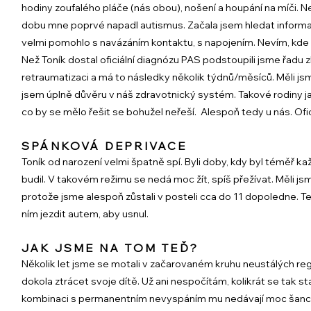
hodiny zoufalého pláče (nás obou), nošení a houpání na míči. 
dobu mne poprvé napadl autismus. Začala jsem hledat informa
velmi pomohlo s navázáním kontaktu, s napojením. Nevím, kde 
Než Toník dostal oficiální diagnózu PAS podstoupili jsme řadu
retraumatizaci a má to následky několik týdnů/měsíců. Měli jsm
jsem úplně důvěru v náš zdravotnický systém. Takové rodiny ja
co by se mělo řešit se bohužel neřeší. Alespoň tedy u nás. Ofic
SPÁNKOVÁ DEPRIVACE
Toník od narození velmi špatně spí. Byli doby, kdy byl téměř 
budil. V takovém režimu se nedá moc žít, spíš přežívat. Měli jsm
protože jsme alespoň zůstali v posteli cca do 11 dopoledne. Te
ním jezdit autem, aby usnul.
JAK JSME NA TOM TEĎ?
Několik let jsme se motali v začarovaném kruhu neustálých regr
dokola ztrácet svoje dítě. Už ani nespočítám, kolikrát se tak sta
kombinaci s permanentním nevyspáním mu nedávají moc šancí si 